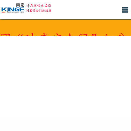
网
关
产
新
人
安
客
联
站
于
品
闻
才
装
户
系
首
我
中
中
招
服
案
我
页
们
心
心
聘
务
例
们
产品分类 >>