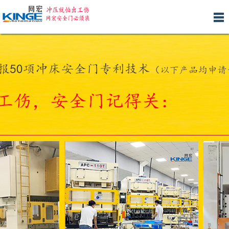
网
关
产
新
人
安
客
联
站
于
品
闻
才
装
户
系
首
我
中
中
招
服
案
我
页
们
心
心
聘
务
例
们
产品分类 >>
H型冲床安全门